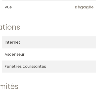
Vue
Dégagée
ations
Internet
Ascenseur
Fenêtres coulissantes
imités