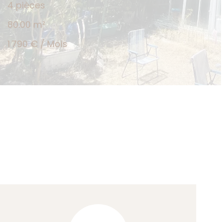
4 pièces
80.00
m²
1 790 € / Mois